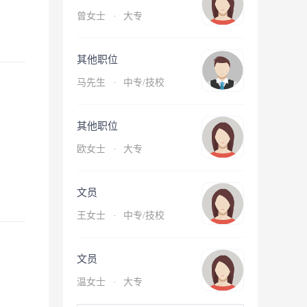
曾女士
·
大专
其他职位
马先生
·
中专/技校
其他职位
欧女士
·
大专
文员
王女士
·
中专/技校
文员
温女士
·
大专